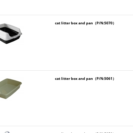
cat litter box and pan（P/N:5070）
cat litter box and pan（P/N:5061）