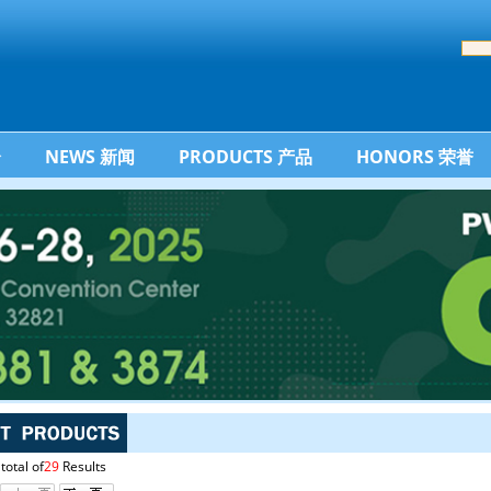
介
NEWS 新闻
PRODUCTS 产品
HONORS 荣誉
total of
29
Results