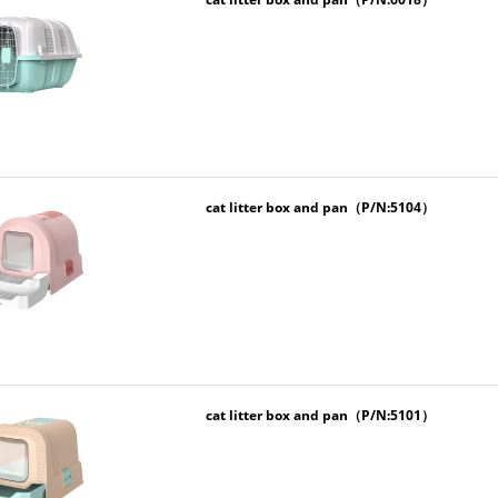
cat litter box and pan（P/N:5104）
cat litter box and pan（P/N:5101）