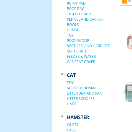
1
/
2
PUPPY PAD
POOP BAG
TIE-OUT CABLE
KENNEL AND CARRIER
BOWLS
HOUSE
TOY
POOP SCOOP
SOFT BED AND HARD BED
SOFT CRATE
FEEDER & WATER
CAR SEAT COVER
CAT
TOY
SCRATCH BOARD
LITTER BOX AND PAN
LITTER SCOOPER
LINER
HAMSTER
WHEEL
CAGE