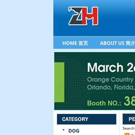
HOME 首页
ABOUT US 简
Search 
DOG