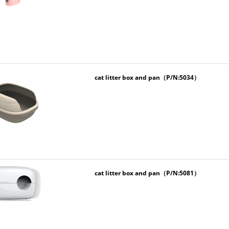
cat litter box and pan（P/N:5034）
cat litter box and pan（P/N:5081）