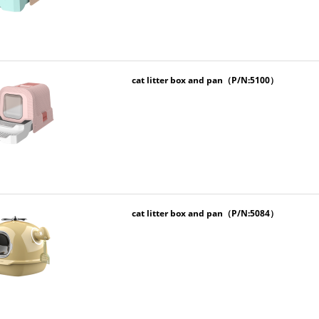
cat litter box and pan（P/N:5100）
cat litter box and pan（P/N:5084）